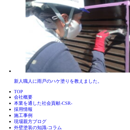
新人職人に雨戸のハケ塗りを教えました。
TOP
会社概要
本業を通した社会貢献-CSR-
採用情報
施工事例
現場親方ブログ
外壁塗装の知識‐コラム